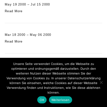
May 19 2000 – Jul 15 2000
Read More
Mar 18 2000 – May 06 2000
Read More
Unsere Seite verwendet Cookies, um die Webseite zu
Nov 27 1999 – Jan 22 2000
optimieren und ordnungsgemäß darzustellen. Durch den
Read More
weiteren Nutzen dieser Webseite stimmen Sie der
Verwendung von Cookies zu. In unserer Datenschutzerklärung
können Sie einsehen, welche Cookies auf dieser Webseite
⭡
TOP
© 2026 GALERIE WILMA TOLKSDORF
Verwendung finden und Instruktionen, wie Sie diese ablehnen
können.
IMPRINT
//
DATENSCHUTZERKLÄRUNG
//
CONTACT
OK
Weiterlesen