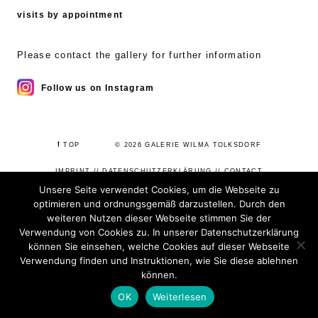
visits by appointment
Please contact the gallery for further information
Follow us on Instagram
⭡
TOP
© 2026 GALERIE WILMA TOLKSDORF
IMPRINT
//
DATENSCHUTZERKLÄRUNG
//
CONTACT
Unsere Seite verwendet Cookies, um die Webseite zu
optimieren und ordnungsgemäß darzustellen. Durch den
weiteren Nutzen dieser Webseite stimmen Sie der
Verwendung von Cookies zu. In unserer Datenschutzerklärung
können Sie einsehen, welche Cookies auf dieser Webseite
Verwendung finden und Instruktionen, wie Sie diese ablehnen
können.
OK
Weiterlesen