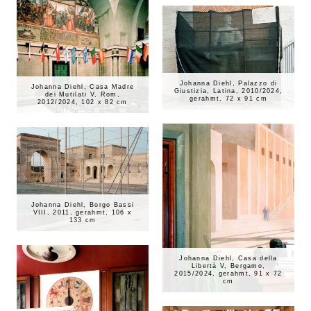
Johanna Diehl, Palazzo di
Johanna Diehl, Casa Madre
Giustizia, Latina, 2010/2024,
dei Mutilati V, Rom,
gerahmt, 72 x 91 cm
2012/2024, 102 x 82 cm
Johanna Diehl, Borgo Bassi
VIII, 2011, gerahmt, 106 x
133 cm
Johanna Diehl, Casa della
Libertà V, Bergamo,
2015/2024, gerahmt, 91 x 72
cm