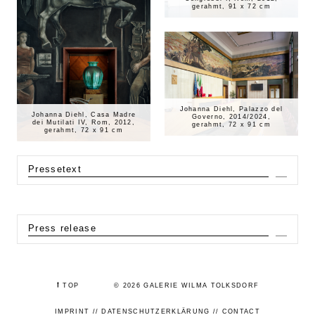
gerahmt, 91 x 72 cm
Johanna Diehl, Palazzo del
Johanna Diehl, Casa Madre
Governo, 2014/2024,
dei Mutilati IV, Rom, 2012,
gerahmt, 72 x 91 cm
gerahmt, 72 x 91 cm
Pressetext
Expa
Press release
Expa
⭡
TOP
© 2026 GALERIE WILMA TOLKSDORF
IMPRINT
//
DATENSCHUTZERKLÄRUNG
//
CONTACT